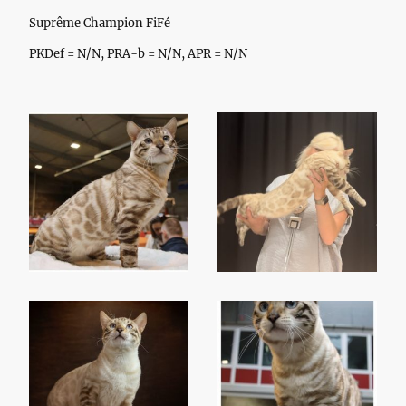
Suprême Champion FiFé
PKDef = N/N, PRA-b = N/N, APR = N/N